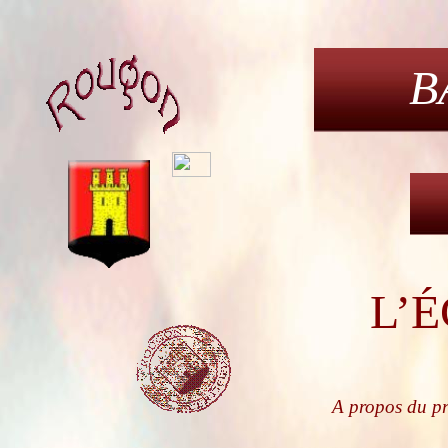
B
L’
É
A propos du pr